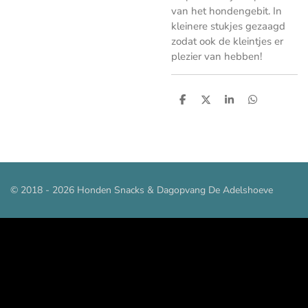
van het hondengebit. In
kleinere stukjes gezaagd
zodat ook de kleintjes er
plezier van hebben!
D
D
S
D
e
e
h
e
l
e
a
l
e
l
r
e
n
e
n
© 2018 - 2026 Honden Snacks & Dagopvang De Adelshoeve