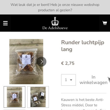
Wat leuk dat je er bent! Heb je onze nieuwe webshop
Ga
producten al gezien?
direct
naar
de
hoofdinhoud
Runder luchtpijp
lang
€ 2,75
In
winkelwagen
Kauwen is het beste Anti-
Stress middel. Door te