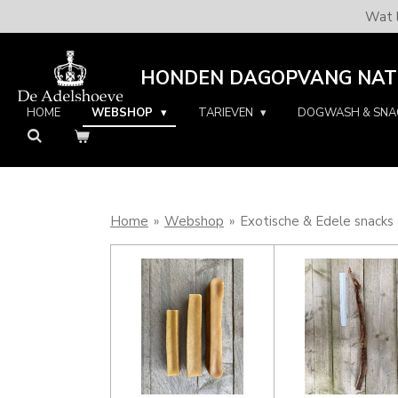
Wat l
Ga
direct
naar
HONDEN DAGOPVANG NATU
de
hoofdinhoud
HOME
WEBSHOP
TARIEVEN
DOGWASH & SN
Home
»
Webshop
»
Exotische & Edele snacks