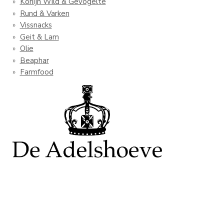
Konijn Wild & Gevogelte
Rund & Varken
Vissnacks
Geit & Lam
Olie
Beaphar
Farmfood