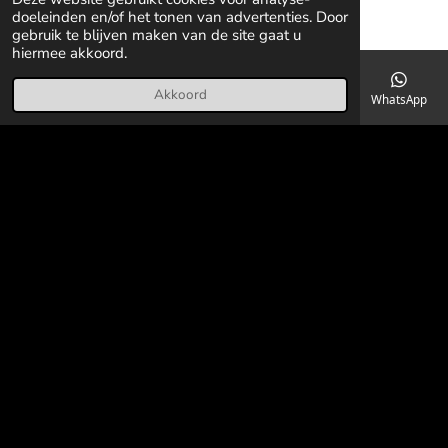
doeleinden en/of het tonen van advertenties. Door
gebruik te blijven maken van de site gaat u
hiermee akkoord.
Akkoord
E-mailadres
Telefoonnummer
Kaart
Facebook
WhatsApp
© 2018 - 2026 Honden Snacks & Dagopvang De Adelshoeve