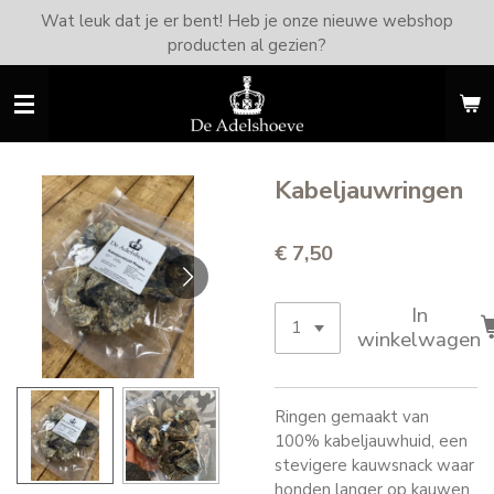
Wat leuk dat je er bent! Heb je onze nieuwe webshop
Ga
producten al gezien?
direct
naar
de
hoofdinhoud
Kabeljauwringen
€ 7,50
In
winkelwagen
Ringen gemaakt van
100% kabeljauwhuid, een
stevigere kauwsnack waar
honden langer op kauwen.