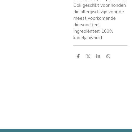
Ook geschikt voor honden
die allergisch zijn voor de
meest voorkomende
diersoort(en).
Ingrediënten: 100%
kabeljauwhuid
D
D
S
D
e
e
h
e
l
e
a
l
e
l
r
e
n
e
n