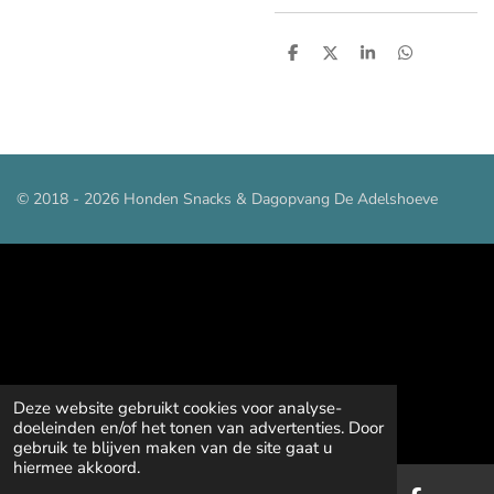
D
D
S
D
e
e
h
e
l
e
a
l
e
l
r
e
n
e
n
© 2018 - 2026 Honden Snacks & Dagopvang De Adelshoeve
Deze website gebruikt cookies voor analyse-
doeleinden en/of het tonen van advertenties. Door
gebruik te blijven maken van de site gaat u
hiermee akkoord.