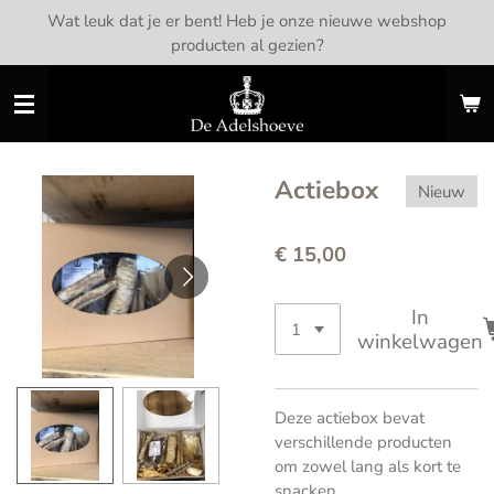
Wat leuk dat je er bent! Heb je onze nieuwe webshop
Ga
producten al gezien?
direct
naar
de
hoofdinhoud
Actiebox
Nieuw
€ 15,00
In
winkelwagen
Deze actiebox bevat
verschillende producten
om zowel lang als kort te
snacken