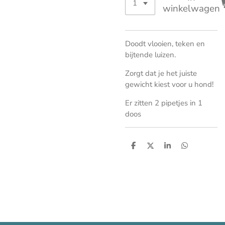
winkelwagen
Doodt vlooien, teken en
bijtende luizen.
Zorgt dat je het juiste
gewicht kiest voor u hond!
Er zitten 2 pipetjes in 1
doos
D
D
S
D
e
e
h
e
l
e
a
l
e
l
r
e
n
e
n