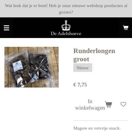
Wat leuk dat je er bent! Heb je onze nieuwe webshop producten al
Ga
gezien?
direct
naar
de
hoofdinhoud
Runderlongen
groot
Nieuw
€ 7,75
In
winkelwagen
Magere en vetvrije snack.